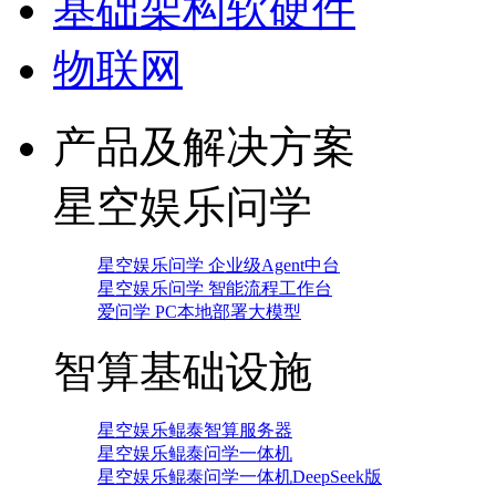
基础架构软硬件
物联网
产品及解决方案
星空娱乐问学
星空娱乐问学 企业级Agent中台
星空娱乐问学 智能流程工作台
爱问学 PC本地部署大模型
智算基础设施
星空娱乐鲲泰智算服务器
星空娱乐鲲泰问学一体机
星空娱乐鲲泰问学一体机DeepSeek版