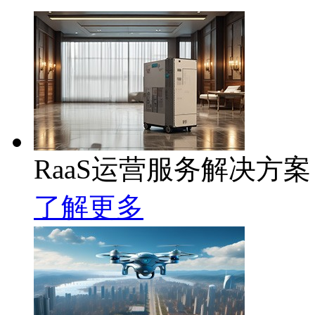
RaaS运营服务解决方案
了解更多