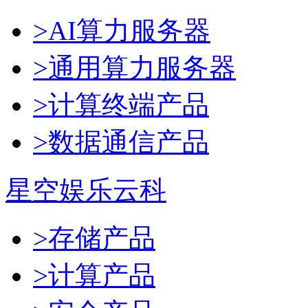
>AI算力服务器
>通用算力服务器
>计算终端产品
>数据通信产品
星空娱乐云科
>存储产品
>计算产品