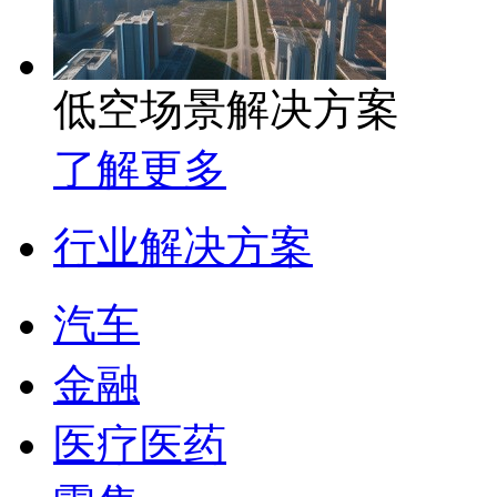
低空场景解决方案
了解更多
行业解决方案
汽车
金融
医疗医药