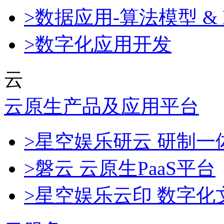
>数据应用-算法模型 & 
>数字化应用开发
云
云原生产品及应用平台
>星空娱乐研云 研制
>磐云 云原生PaaS平台
>星空娱乐云印 数字化