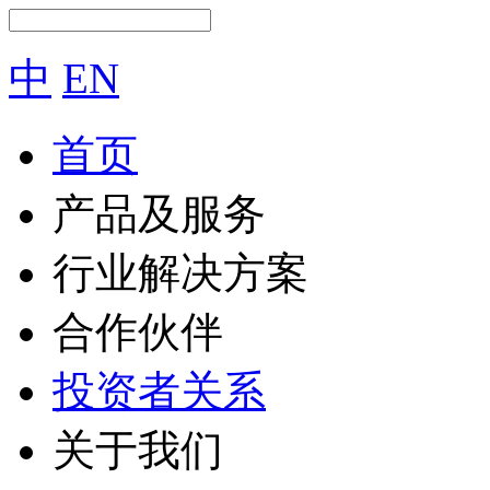
中
EN
首页
产品及服务
行业解决方案
合作伙伴
投资者关系
关于我们